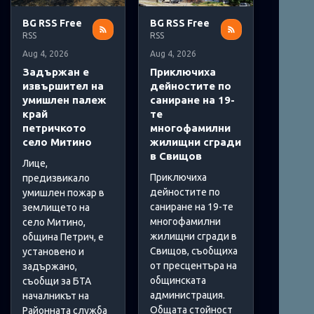
BG RSS Free
BG RSS Free
RSS
RSS
Aug 4, 2026
Aug 4, 2026
Задържан е
Приключиха
извършител на
дейностите по
умишлен палеж
саниране на 19-
край
те
петричкото
многофамилни
село Митино
жилищни сгради
в Свищов
Лице,
Приключиха
предизвикало
дейностите по
умишлен пожар в
саниране на 19-те
землището на
многофамилни
село Митино,
жилищни сгради в
община Петрич, е
Свищов, съобщиха
установено и
от пресцентъра на
задържано,
общинската
съобщи за БТА
администрация.
началникът на
Общата стойност
Районната служба