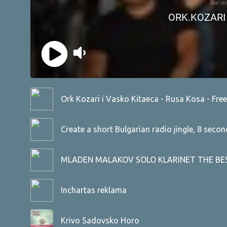
Ork Kozari i Vasko Kitaеca - Rusa Kosa - Fre
Create a short Bulgarian radio jingle, 8 seconds
MLADEN MALAKOV SOLO KLARINET THE BEST
Inchartas reklama
Krivo Sadovsko Horo