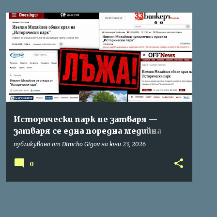
ИСТОРИЧЕСКИ ПАРК
Исторически парк не затваря —
затваря се една поредна медийна
манипулация
публикувано от
Dimcho Gigov
на
юни 23, 2026
0