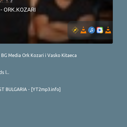
e BG Media Ork Kozari i Vasko Kitaеca
 l...
 BULGARIA - [YT2mp3.info]