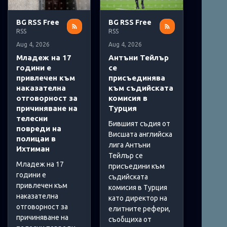
BG RSS Free
BG RSS Free
RSS
RSS
Aug 4, 2026
Aug 4, 2026
Младеж на 17
Антъни Тейлър
години е
се
привлечен към
присъединява
наказателна
към съдийската
отговорност за
комисия в
причиняване на
Турция
телесни
Бившият съдия от
повреди на
Висшата английска
полицаи в
лига Антъни
Ихтиман
Тейлър се
Младеж на 17
присъедини към
години е
съдийската
привлечен към
комисия в Турция
наказателна
като директор на
отговорност за
елитните рефери,
причиняване на
съобщиха от