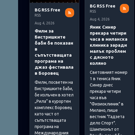
BG RSS Free
BG RSS Free
RSS
RSS
Aug 4, 2026
Aug 4, 2026
Яник Синер
Филм за
прекара четири
Бистришките
часа в миланска
баби бе показан
клиника заради
в
малък проблем
съпътстващата
с дясното
програма на
коляно
джаз фестивала
Световният номер
в Боровец
1 в тениса Яник
Филм, посветен на
Синер днес
Бистришките баби,
прекара четири
бе излъчен в хотел
часа във
„Рила“ в курортен
"Физиоклиник" в
комплекс Боровец
Милано, пише
като част от
вестник "Гадзета
съпътстващата
дело Спорт".
програма на
Шампионът от
Международния