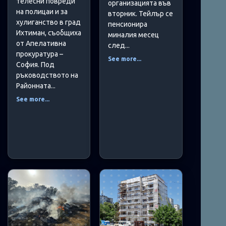
телесни повреди
организацията във
на полицаи и за
вторник. Тейлър се
хулиганство в град
пенсионира
Ихтиман, съобщиха
миналия месец
от Апелативна
след...
прокуратура –
See more...
София. Под
ръководството на
Районната...
See more...