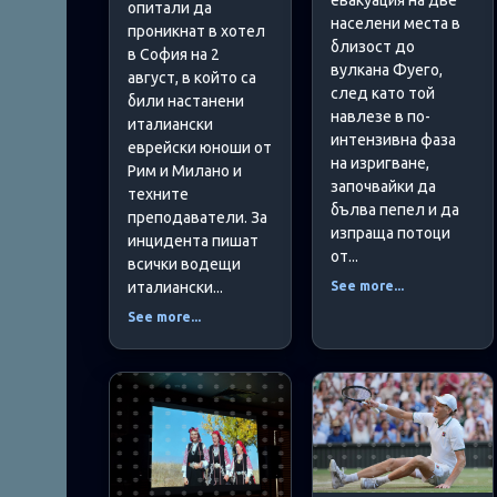
опитали да
населени места в
проникнат в хотел
близост до
в София на 2
вулкана Фуего,
август, в който са
след като той
били настанени
навлезе в по-
италиански
интензивна фаза
еврейски юноши от
на изригване,
Рим и Милано и
започвайки да
техните
бълва пепел и да
преподаватели. За
изпраща потоци
инцидента пишат
от...
всички водещи
See more...
италиански...
See more...