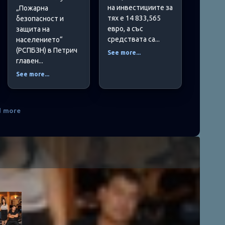
на инвестициите за
„Пожарна
тях е 14 833,565
безопасност и
евро, а със
защита на
средствата са...
населението“
(РСПБЗН) в Петрич
See more...
главен...
See more...
d more