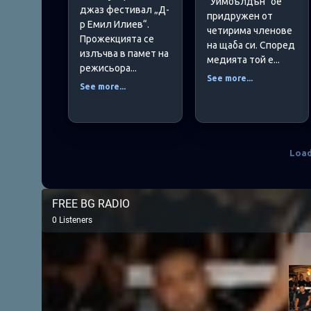
"Уимбълдън" бе
джаз фестивал „Д-
придружен от
р Емил Илиев“.
четирима членове
Прожекцията се
на щаба си. Според
излъчва в памет на
медията той е...
режисьора...
See more...
See more...
Loa