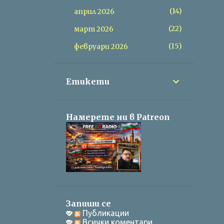
14
април 2026
22
март 2026
15
февруари 2026
Етикети
Намерете ни в Patreon
Запиши се
Публикации
Всички коментари