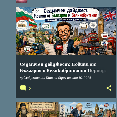
БЪЛГАРИТЕ ВЪВ ВЕЛИКОБРИТАНИЯ
НА ТОЗИ ДЕН В МИНАЛОТО...
+
СЕДМИЧЕН ДАЙДЖЕСТ
Седмичен дайджест: Новини от
България и Великобритания Период: 22
– 29 юни 2026 г. | Днес: 30 юни
публикувано от
Dimcho Gigov
на
юни 30, 2026
0
БЪЛГАРИТЕ ВЪВ ВЕЛИКОБРИТАНИЯ
ВРЕМЕТО
+
1