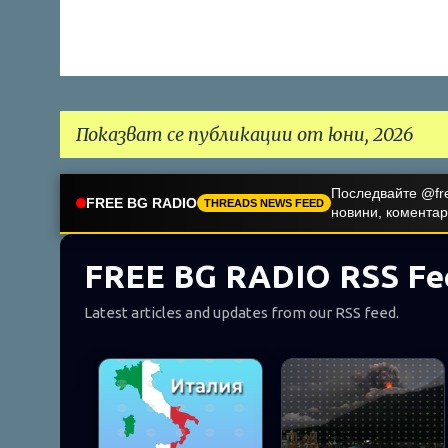
Показват се публикации от юни, 2026
Последвайте @fre
П
FREE BG RADIO
THREADS NEWS FEED
новини, коментар
у
б
FREE BG RADIO RSS Fe
л
Latest articles and updates from our RSS feed.
и
к
а
ц
и