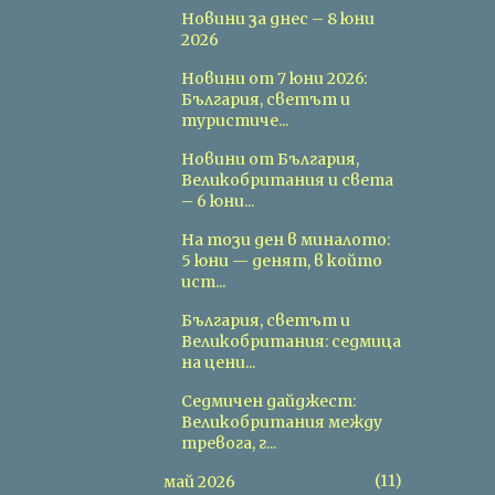
Новини за днес – 8 юни
2026
Новини от 7 юни 2026:
България, светът и
туристиче...
Новини от България,
Великобритания и света
– 6 юни...
На този ден в миналото:
5 юни — денят, в който
ист...
България, светът и
Великобритания: седмица
на цени...
Седмичен дайджест:
Великобритания между
тревога, г...
11
май 2026