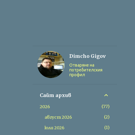
Dimcho Gigov
Отваряне на
потребителския
профил
Сайт архив
77
2026
2
август 2026
1
юли 2026