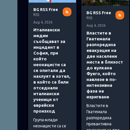
и
BG RSS Free
BG RSS Free
RSS
RSS
Aug 4, 2026
Aug 4, 2026
Италиански
Властите в
медии
Гватемала
съобщават за
разпоредиха
инцидент в
евакуация на
София, при
две населени
който
места в близост
неонацисти са
до вулкана
се опитали да
Фуего, който
нахлуят в хотел,
навлезе в по-
в който са били
интензивна
отседнали
фаза на
италиански
изригване
ученици от
еврейски
Властите в
произход
Гватемала
разпоредиха
Група млади
превантивна
неонацисти са се
евакуация на две