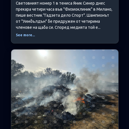
Световният номер 1 в тениса Яник Синер днес
прекара четири часа във "Физиоклиник" в Милано,
пише вестник "Гадзета дело Спорт". Шампионът
от "Уимбълдън" бе придружен от четирима
членове на щаба си. Според медията той е...
See more...