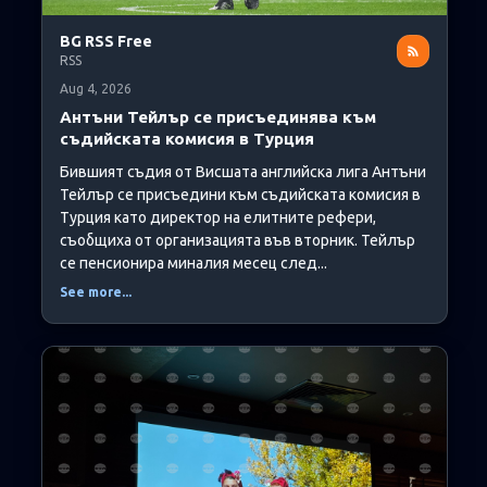
BG RSS Free
RSS
Aug 4, 2026
Антъни Тейлър се присъединява към
съдийската комисия в Турция
Бившият съдия от Висшата английска лига Антъни
Тейлър се присъедини към съдийската комисия в
Турция като директор на елитните рефери,
съобщиха от организацията във вторник. Тейлър
се пенсионира миналия месец след...
See more...