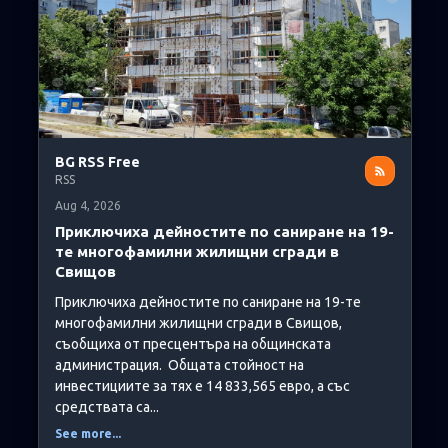
BG RSS Free
RSS
Aug 4, 2026
Приключиха дейностите по саниране на 19-
те многофамилни жилищни сгради в
Свищов
Приключиха дейностите по саниране на 19-те
многофамилни жилищни сгради в Свищов,
съобщиха от пресцентъра на общинската
администрация. Общата стойност на
инвестициите за тях е 14 833,565 евро, а със
средствата са...
See more...