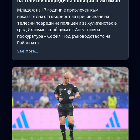
на телесни повреди на полицаи в Ихтиман
Младеж на 17 години е привлечен към
наказателна отговорност за причиняване на
телесни повреди на полицаи и за хулиганство в
град Ихтиман, съобщиха от Апелативна
прокуратура – София. Под ръководството на
Районната...
See more...