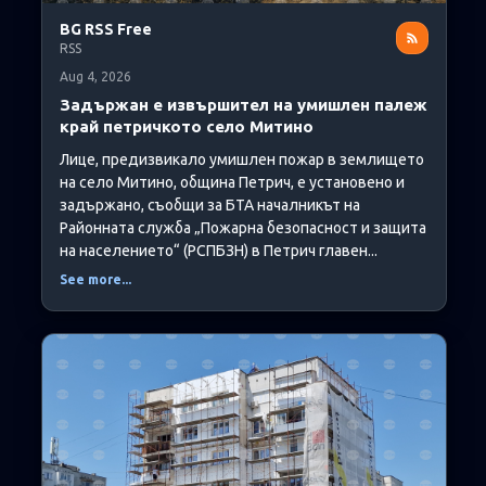
BG RSS Free
RSS
Aug 4, 2026
Задържан е извършител на умишлен палеж
край петричкото село Митино
Лице, предизвикало умишлен пожар в землището
на село Митино, община Петрич, е установено и
задържано, съобщи за БТА началникът на
Районната служба „Пожарна безопасност и защита
на населението“ (РСПБЗН) в Петрич главен...
See more...