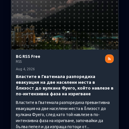
BG RSS Free
RSS
Aug 4, 2026
Властите в Гватемала разпоредиха
евакуация на две населени места в
близост до вулкана Фуего, който навлезе в
по-интензивна фаза на изригване
Властите в Гватемала разпоредиха превантивна
евакуация на две населени места в близост до
вулкана Фуего, след като той навлезе в по-
интензивна фаза на изригване, започвайки да
бълва пепел и да изпраща потоци от...