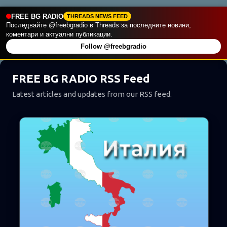
FREE BG RADIO
THREADS NEWS FEED
П
Последвайте @freebgradio в Threads за последните новини,
коментари и актуални публикации.
у
Follow @freebgradio
б
л
FREE BG RADIO RSS Feed
и
к
Latest articles and updates from our RSS feed.
а
ц
и
и