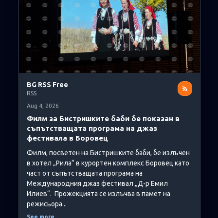
BG RSS Free
RSS
Aug 4, 2026
Филм за Бистришките баби бе показан в
съпътстващата програма на джаз
фестивала в Боровец
Филм, посветен на Бистришките баби, бе излъчен
в хотел „Рила“ в курортен комплекс Боровец като
част от съпътстващата програма на
Международния джаз фестивал „Д-р Емил
Илиев“. Прожекцията се излъчва в памет на
режисьора...
See more...