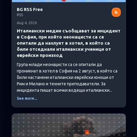
BG RSS Free
RSS
Aug 4, 2026
Италиански медии съобщават за инцидент
в София, при който неонацисти са се
опитали да нахлуят в хотел, в който са
били отседнали италиански ученици от
еврейски произход
Група млади неонацисти са се опитали да
проникнат в хотел в София на 2 август, в който са
били настанени италиански еврейски юноши от
Рим и Милано и техните преподаватели. За
инцидента пишат всички водещи италиански...
See more...