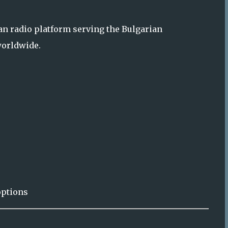
options
s
 with the Website
ermission
ntent
ho violate these terms.