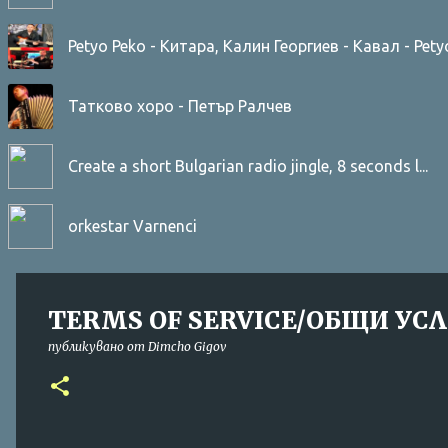
публикувано от
Dimcho Gigov
====================
📄 TERMS OF SERVICE
====================
Last updated: 18-02-2026
Welcome to FREE BG RADIO (“we”, “our”, “us”).
By accessing or using
www.freebgradio.com
(t