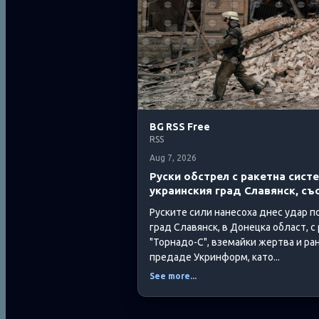
разследвани за производство и ра
високорискови наркотични вещества
See more...
6