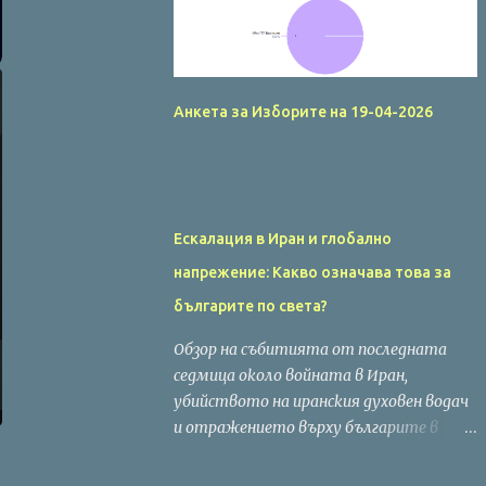
Анкета за Изборите на 19-04-2026
Ескалация в Иран и глобално
напрежение: Какво означава това за
българите по света?
Обзор на събитията от последната
седмица около войната в Иран,
убийството на иранския духовен водач
и отражението върху българите в
чужбина. Последната седмица бе
белязана от драматична ескалация на