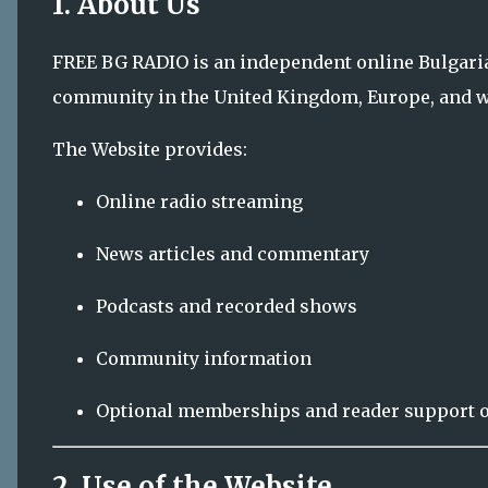
Community information
Optional memberships and reader support 
2. Use of the Website
You agree:
Not to use the Website for unlawful purpose
Not to attempt to hack, damage, or interfere
Not to copy or republish content without p
Not to post defamatory, abusive, or illegal co
We reserve the right to restrict access to users w