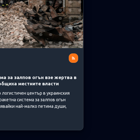
зпространение на фентанил и други
....
/
22