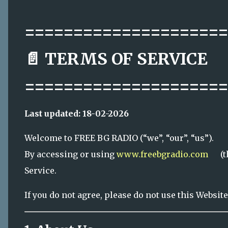
Service.
If you do not agree, please do not use this Website
1. About Us
FREE BG RADIO is an independent online Bulgaria
community in the United Kingdom, Europe, and 
The Website provides:
Online radio streaming
News articles and commentary
Podcasts and recorded shows