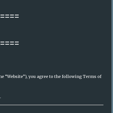
.
n radio platform serving the Bulgarian
worldwide.