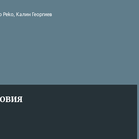
=====
=====
he “Website”), you agree to the following Terms of