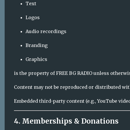
Embedded third-party content (e.g., YouTube vide
4. Memberships & Donations
If you choose to financially support FREE BG RAD
Payments may be processed through third-part
You are responsible for ensuring payment det
Subscriptions may renew automatically unle
We reserve the right to modify or discontin
Refund policies depend on the payment provider 