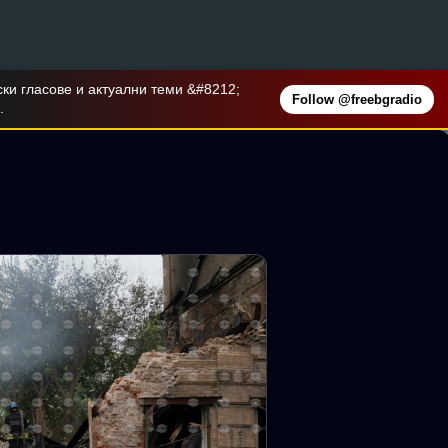
Пропускане към основното съдържание
o в Threads за последните новини,
Follow @freebgradio
бликации.
за постоянно в ареста петима
зводство и разпространение на
стоянно в ареста петима от
анизирани престъпни групи,