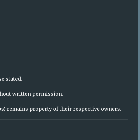
os) remains property of their respective owners.
IO:
y providers (e.g., Google, Stripe, PayPal).
ails are correct.
ss cancelled.
ue membership benefits.
used.