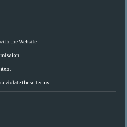
e stated.
thout written permission.