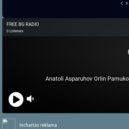
Inchartas reklama
Petyo Peko - Китара, Калин Георгиев - Кавал - Pet
Татково хоро - Петър Ралчев
Create a short Bulgarian radio jingle, 8 seconds l...
orkestar Varnenci
TERMS OF SERVICE/ОБЩИ УС