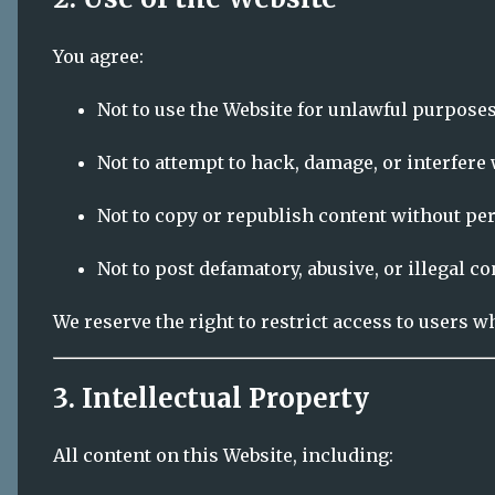
3. Intellectual Property
All content on this Website, including:
Text
Logos
Audio recordings
Branding
Graphics
is the property of FREE BG RADIO unless otherwis
Content may not be reproduced or distributed wi