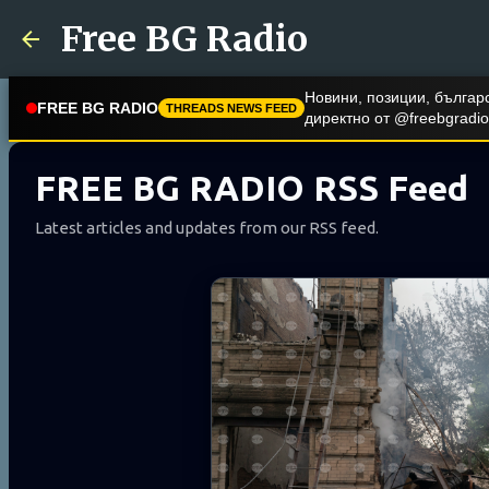
Free BG Radio
Последвайте @freebgradi
FREE BG RADIO
THREADS NEWS FEED
коментари и актуални пу
FREE BG RADIO RSS Feed
Latest articles and updates from our RSS feed.
BG RSS Free
RSS
Aug 7, 2026
Окръжният съд в Русе остави 
обвиняеми по делото за прои
фентанил
Окръжният съд в Русе остави за по
обвиняемите по делото за две орг