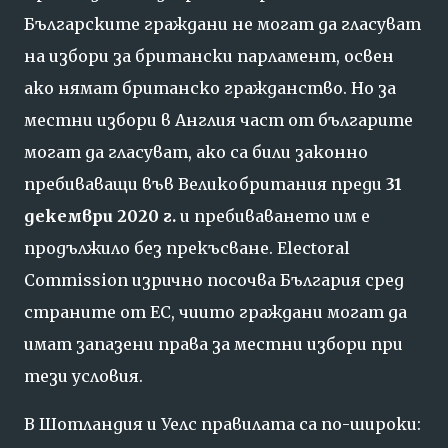
Българските граждани не могат да гласуват
на избори за британски парламент, освен
ако нямат британско гражданство. Но за
местни избори в Англия част от българите
могат да гласуват, ако са били законно
пребиваващи във Великобритания преди
31
декември 2020 г.
и пребиваването им е
продължило без прекъсване. Electoral
Commission изрично посочва България сред
страните от ЕС, чиито граждани могат да
имат запазени права за местни избори при
тези условия.
В Шотландия и Уелс правилата са по-широки: