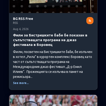
BG RSS Free
RSS
Aug 4, 2026
Филм за Бистришките баби бе показан в
съпътстващата програма на джаз
фестивала в Боровец
Филм, посветен на Бистришките баби, бе излъчен
в хотел „Рила“ в курортен комплекс Боровец като
част от съпътстващата програма на
Международния джаз фестивал „Д-р Емил
Илиев“. Прожекцията се излъчва в памет на
режисьора...
See more...