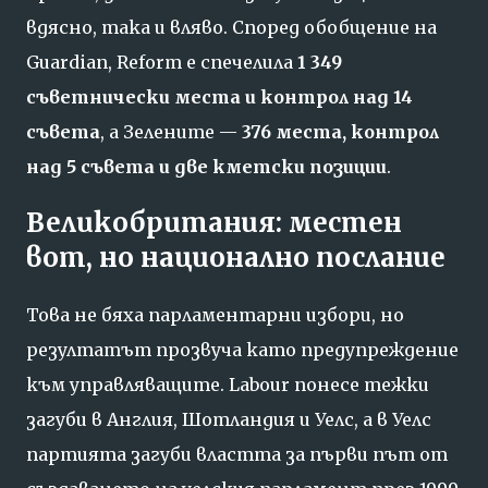
вдясно, така и вляво. Според обобщение на
Guardian, Reform е спечелила
1 349
съветнически места и контрол над 14
съвета
, а Зелените —
376 места, контрол
над 5 съвета и две кметски позиции
.
Великобритания: местен
вот, но национално послание
Това не бяха парламентарни избори, но
резултатът прозвуча като предупреждение
към управляващите. Labour понесе тежки
загуби в Англия, Шотландия и Уелс, а в Уелс
партията загуби властта за първи път от