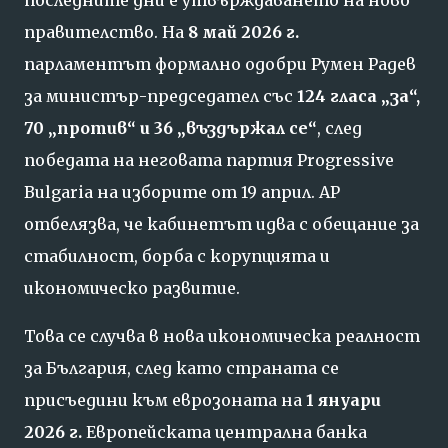
правителство. На
8 май 2026 г.
парламентът формално одобри Румен Радев
за министър-председател със
124 гласа „за“,
70 „против“ и 36 „въздържал се“
, след
победата на неговата партия Progressive
Bulgaria на изборите от 19 април. AP
отбелязва, че кабинетът идва с обещание за
стабилност, борба с корупцията и
икономическо развитие.
Това се случва в нова икономическа реалност
за България, след като страната се
присъедини към еврозоната на
1 януари
2026 г.
Европейската централна банка