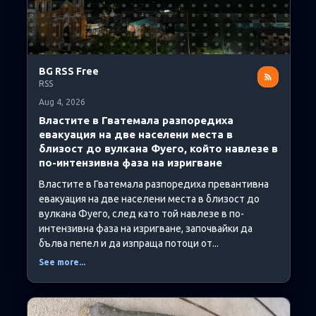
BG RSS Free
RSS
Aug 4, 2026
Властите в Гватемала разпоредиха
евакуация на две населени места в
близост до вулкана Фуего, който навлезе в
по-интензивна фаза на изригване
Властите в Гватемала разпоредиха превантивна
евакуация на две населени места в близост до
вулкана Фуего, след като той навлезе в по-
интензивна фаза на изригване, започвайки да
бълва пепел и да изпраща потоци от...
See more...