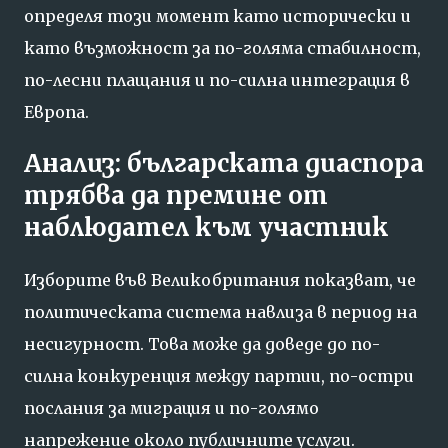
определя този момент като исторически и
като възможност за по-голяма стабилност,
по-лесни плащания и по-силна интеграция в
Европа.
Анализ: българската диаспора
трябва да премине от
наблюдател към участник
Изборите във Великобритания показват, че
политическата система навлиза в период на
несигурност. Това може да доведе до по-
силна конкуренция между партии, по-остри
послания за миграция и по-голямо
напрежение около публичните услуги.