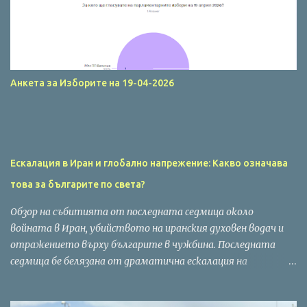
Анкета за Изборите на 19-04-2026
Ескалация в Иран и глобално напрежение: Какво означава
това за българите по света?
Обзор на събитията от последната седмица около
войната в Иран, убийството на иранския духовен водач и
отражението върху българите в чужбина. Последната
седмица бе белязана от драматична ескалация на
напрежението в Близкия изток. След потвърдената
информация за убийството на иранския духовен водач,