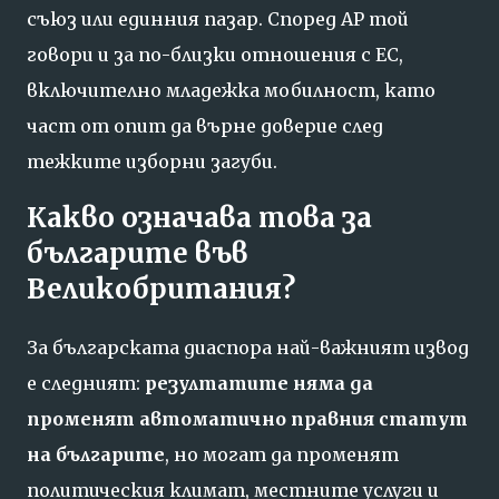
съюз или единния пазар. Според AP той
говори и за по-близки отношения с ЕС,
включително младежка мобилност, като
част от опит да върне доверие след
тежките изборни загуби.
Какво означава това за
българите във
Великобритания?
За българската диаспора най-важният извод
е следният:
резултатите няма да
променят автоматично правния статут
на българите
, но могат да променят
политическия климат, местните услуги и