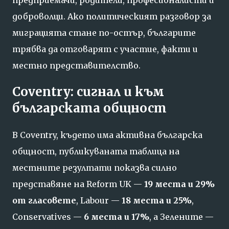
предприемачи, родители, професионалисти и
доброволци. Ако политическият разговор за
миграцията стане по-остър, българите
трябва да отговарят с участие, факти и
местно представителство.
Coventry: сигнал и към
българската общност
В Coventry, където има активна българска
общност, публикуваната таблица на
местните резултати показва силно
представяне на Reform UK —
19 места и 29%
от гласовете
, Labour —
18 места и 25%
,
Conservatives —
6 места и 17%
, а Зелените —