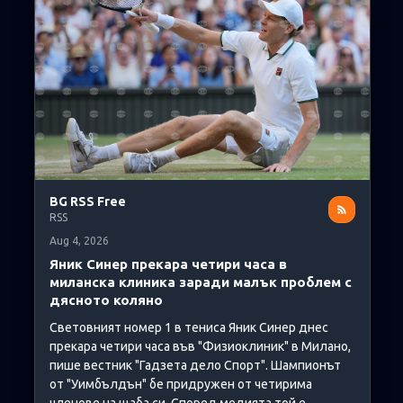
BG RSS Free
RSS
Aug 4, 2026
Яник Синер прекара четири часа в
миланска клиника заради малък проблем с
дясното коляно
Световният номер 1 в тениса Яник Синер днес
прекара четири часа във "Физиоклиник" в Милано,
пише вестник "Гадзета дело Спорт". Шампионът
от "Уимбълдън" бе придружен от четирима