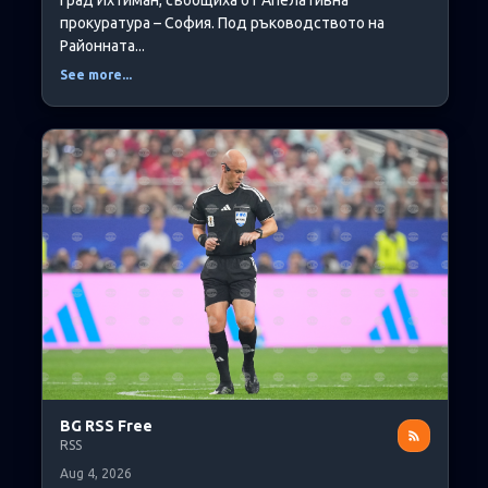
град Ихтиман, съобщиха от Апелативна
прокуратура – София. Под ръководството на
Районната...
See more...
BG RSS Free
RSS
Aug 4, 2026