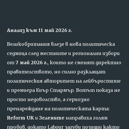
Анализ към 11 май 2026 г.
Великобритания влезе в нова политическа
седмица след местните и регионални избори
от
7 май 2026 г.
, които не сменят директно
правителството, но силно разклащат
политическия авторитет на лейбъристите
и премиера Киър Стармър. Вотът показа не
просто недоволство, а сериозно
пренареждане на политическата карта:
Reform UK
и
Зелените
направиха голям
пробив, докато Labour загуби позиции както