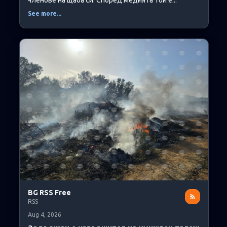
членове на щаба си. Според медията той е...
See more...
BG RSS Free
RSS
Aug 4, 2026