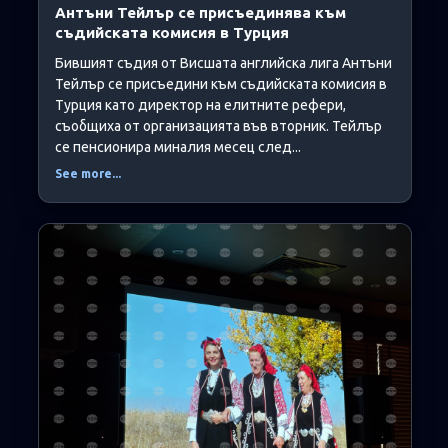
Антъни Тейлър се присъединява към
съдийската комисия в Турция
Бившият съдия от Висшата английска лига Антъни
Тейлър се присъедини към съдийската комисия в
Турция като директор на елитните рефери,
съобщиха от организацията във вторник. Тейлър
се пенсионира миналия месец след...
See more...