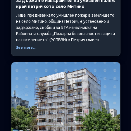
Задържан е извършител на умишлен палеж
край петричкото село Митино
Лице, предизвикало умишлен пожар в землището
на село Митино, община Петрич, е установено и
задържано, съобщи за БТА началникът на
Районната служба „Пожарна безопасност и защита
на населението“ (РСПБЗН) в Петрич главен...
See more...