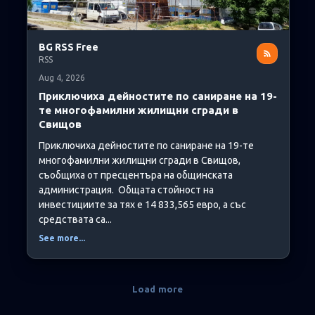
BG RSS Free
RSS
Aug 4, 2026
Приключиха дейностите по саниране на 19-
те многофамилни жилищни сгради в
Свищов
Приключиха дейностите по саниране на 19-те
многофамилни жилищни сгради в Свищов,
съобщиха от пресцентъра на общинската
администрация. Общата стойност на
инвестициите за тях е 14 833,565 евро, а със
средствата са...
See more...
Load more