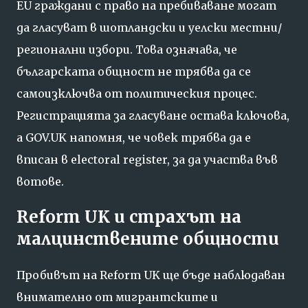
EU граждани с право на пребиваване могат
да гласуват в шотландски и уелски местни/
регионални избори. Това означава, че
българската общност не трябва да се
самоизключва от политическия процес.
Регистрацията за гласуване остава ключова,
а GOV.UK напомня, че човек трябва да е
вписан в electoral register, за да участва във
вотове.
Reform UK и страхът на
малцинствените общности
Пробивът на Reform UK ще бъде наблюдаван
внимателно от мигрантските и