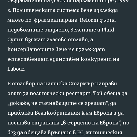
създаването на уелския парламент през 1999
г. Политическата система вече изглежда
много по-фрагментирана: Reform дърпа
недоволните отдясно, Зелените и Plaid
Cymru взимат гласове отляво, а
консерваторите вече не изглеждат
естественият единствен конкурент на
Labour.
В отговор на натиска Стармър направи
опит за политически рестарт. Той обеща да
„докаже, че съмняващите се грешат“, да
приближи Великобритания към Европа и да
постави страната „в сърцето на Европа“, но
без да обещава връщане в ЕС, митническия