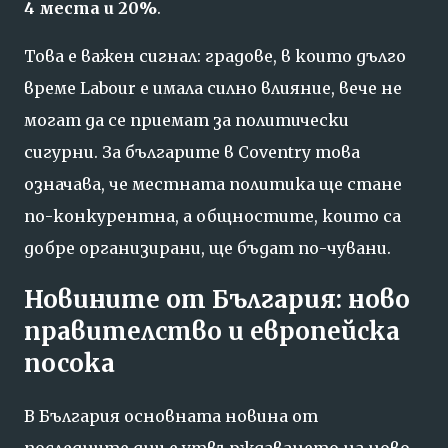
4 места и 20%
.
Това е важен сигнал: градове, в които дълго
време Labour е имала силно влияние, вече не
могат да се приемат за политически
сигурни. За българите в Coventry това
означава, че местната политика ще стане
по-конкурентна, а общностите, които са
добре организирани, ще бъдат по-чувани.
Новините от България: ново
правителство и европейска
посока
В България основната новина от
последните дни е утвърждаването на ново