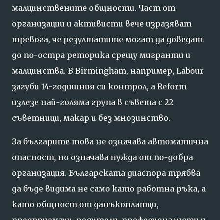
малцинствените общности. Част от
организации и активисти вече изразяват
тревога, че резултатите могат да доведат
до по-остра реторика срещу мигранти и
малцинства. В Birmingham, например, Labour
загуби 14-годишния си контрол, а Reform
излезе най-голяма група в съвета с 22
съветници, макар и без мнозинство.
За българите това не означава автоматична
опасност, но означава нужда от по-добра
организация. Българската диаспора трябва
да бъде видима не само като работна ръка, а
като общност от данъкоплатци,