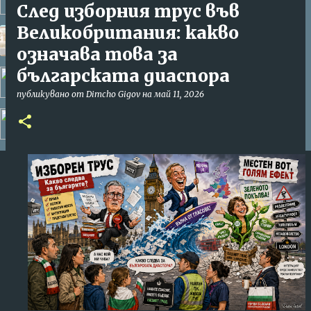
След изборния трус във
Великобритания: какво
хоро - Божидар Смилянов
означава това за
българската диаспора
freebgradio jungle
публикувано от
Dimcho Gigov
на
май 11, 2026
Уникално изпълнение на Акордеон и цигулка