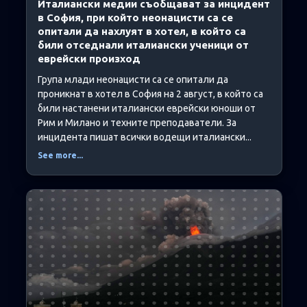
Италиански медии съобщават за инцидент
в София, при който неонацисти са се
опитали да нахлуят в хотел, в който са
били отседнали италиански ученици от
еврейски произход
Група млади неонацисти са се опитали да
проникнат в хотел в София на 2 август, в който са
били настанени италиански еврейски юноши от
Рим и Милано и техните преподаватели. За
инцидента пишат всички водещи италиански...
See more...