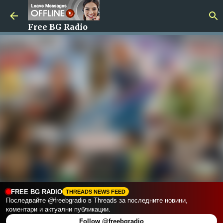
Пропускане към основното съдържание
Free BG Radio
FREE BG RADIO
THREADS NEWS FEED
Последвайте @freebgradio в Threads за последните новини,
коментари и актуални публикации.
Follow @freebgradio