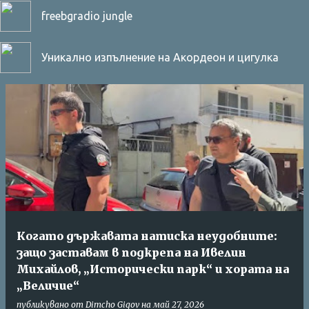
freebgradio jungle
Уникално изпълнение на Акордеон и цигулка
Когато държавата натиска неудобните:
защо заставам в подкрепа на Ивелин
Михайлов, „Исторически парк“ и хората на
„Величие“
публикувано от
Dimcho Gigov
на
май 27, 2026