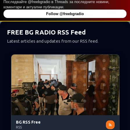
П
Последвайте @freebgradio в Threads за последните новини,
коментари и актуални публикации.
у
Follow @freebgradio
б
л
FREE BG RADIO RSS Feed
и
к
Latest articles and updates from our RSS feed.
а
ц
и
и
BG RSS Free
RSS