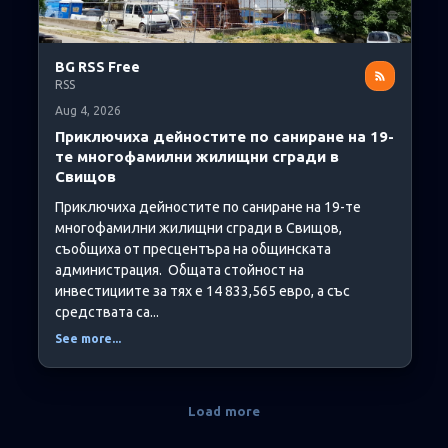
BG RSS Free
RSS
Aug 4, 2026
Приключиха дейностите по саниране на 19-
те многофамилни жилищни сгради в
Свищов
Приключиха дейностите по саниране на 19-те
многофамилни жилищни сгради в Свищов,
съобщиха от пресцентъра на общинската
администрация. Общата стойност на
инвестициите за тях е 14 833,565 евро, а със
средствата са...
See more...
Load more