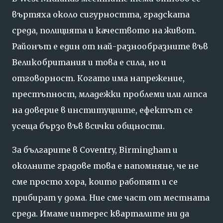
въртяха около сигурността, градската
среда, полицията и качеството на живот.
Районът е един от най-разнообразните във
Великобритания и това е сила, но и
отговорност. Когато има напрежение,
престъпност, младежки проблеми или липса
на доверие в институциите, ефектът се
усеща бързо във всички общности.
За българите в Coventry, Birmingham и
околните градове това е напомняне, че не
сме просто хора, които работят и се
прибират у дома. Ние сме част от местната
среда. Имаме интерес кварталите ни да