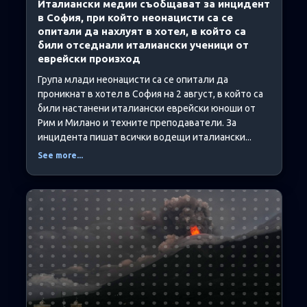
Италиански медии съобщават за инцидент
в София, при който неонацисти са се
опитали да нахлуят в хотел, в който са
били отседнали италиански ученици от
еврейски произход
Група млади неонацисти са се опитали да
проникнат в хотел в София на 2 август, в който са
били настанени италиански еврейски юноши от
Рим и Милано и техните преподаватели. За
инцидента пишат всички водещи италиански...
See more...