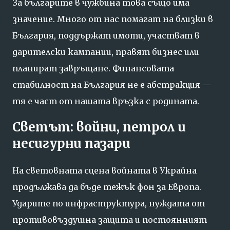
За българите в чужбина това също има
значение. Много от нас помагат на близки в
България, поддържат имоти, участват в
дарителски кампании, правят бизнес или
планират завръщане. Финансовата
стабилност на България не е абстракция —
тя е част от нашата връзка с родината.
Светът: войни, петрол и
несигурни пазари
На световната сцена войната в Украйна
продължава да бъде тежък фон за Европа.
Ударите по инфраструктура, нуждата от
противовъздушна защита и постоянният