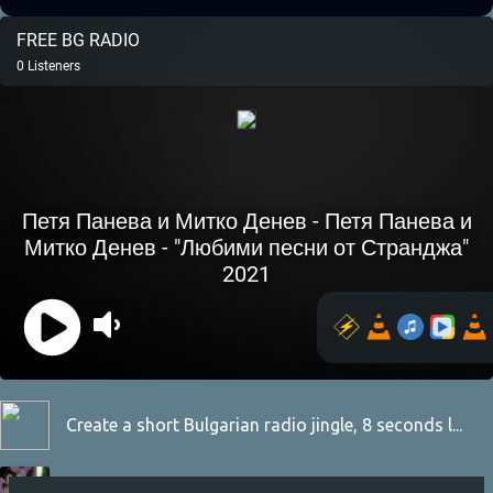
Create a short Bulgarian radio jingle, 8 seconds l...
Петя - Петя