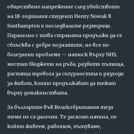
обществено напрежение след убийството
на 18-годишния студент Henry Nowak в
Southampton и последвалите размирици.
Паралелно с това страната продължи да се
сблъсква с добре познатите, но все по-
болезнени проблеми — натиск върху NHS,
местни бюджети на ръба, разбити пътища,
растяща тревога за сигурността и разходи
за живот, които продължават да тежат
върху домакинствата.
За българите във Великобритания тези
теми не са далечни. Те засягат начина, по
който живеем, работим, пътуваме,