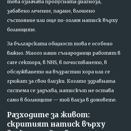
това означава пропусната диагноза,
забавено лечение, падане, влошено
състояние или още по-голям натиск върху
болниците.
За българската общност това е особено
важно. Много наши сънародници работят в
care секторa, в NHS, в почистването, в
обслужването на възрастни хора или се
грижат за свои близки. Когато здравната
система се задъхва, натискът не остава
само в болниците — той влиза в домовете.
Разходите за живот:
скритият натиск върху