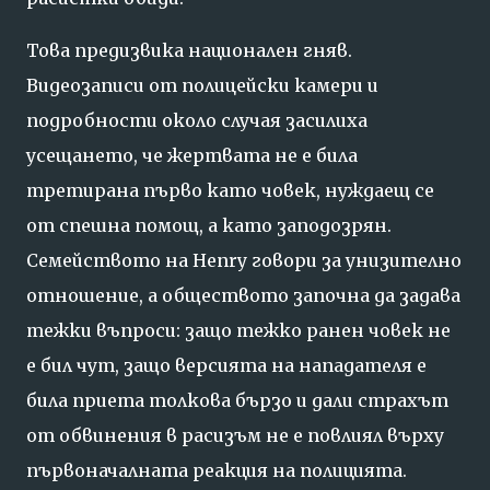
Това предизвика национален гняв.
Видеозаписи от полицейски камери и
подробности около случая засилиха
усещането, че жертвата не е била
третирана първо като човек, нуждаещ се
от спешна помощ, а като заподозрян.
Семейството на Henry говори за унизително
отношение, а обществото започна да задава
тежки въпроси: защо тежко ранен човек не
е бил чут, защо версията на нападателя е
била приета толкова бързо и дали страхът
от обвинения в расизъм не е повлиял върху
първоначалната реакция на полицията.