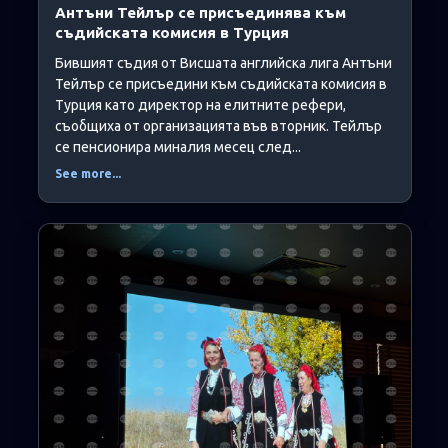
Антъни Тейлър се присъединява към
съдийската комисия в Турция
Бившият съдия от Висшата английска лига Антъни
Тейлър се присъедини към съдийската комисия в
Турция като директор на елитните рефери,
съобщиха от организацията във вторник. Тейлър
се пенсионира миналия месец след...
See more...