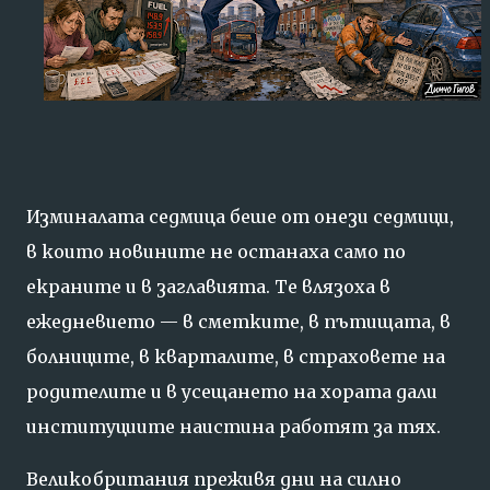
Изминалата седмица беше от онези седмици,
в които новините не останаха само по
екраните и в заглавията. Те влязоха в
ежедневието — в сметките, в пътищата, в
болниците, в кварталите, в страховете на
родителите и в усещането на хората дали
институциите наистина работят за тях.
Великобритания преживя дни на силно