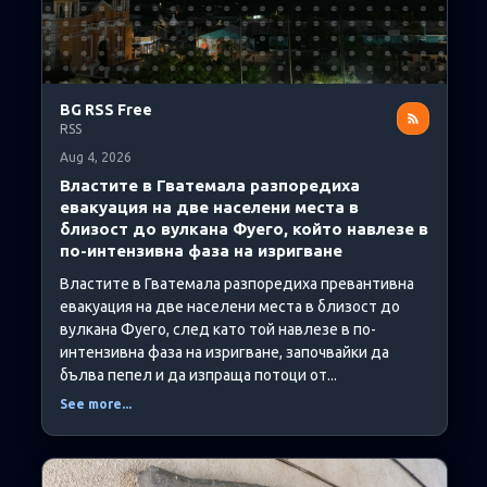
BG RSS Free
RSS
Aug 4, 2026
Властите в Гватемала разпоредиха
евакуация на две населени места в
близост до вулкана Фуего, който навлезе в
по-интензивна фаза на изригване
Властите в Гватемала разпоредиха превантивна
евакуация на две населени места в близост до
вулкана Фуего, след като той навлезе в по-
интензивна фаза на изригване, започвайки да
бълва пепел и да изпраща потоци от...
See more...