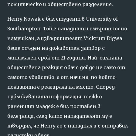
политическо и обществено разделение.
Henry Nowak е бил студент в University of
Southampton. Той е нападнат и смъртоносно
намушкан, а извършителят Vickrum Digwa
беше осъден на доживотен затвор с
минимален срок от 21 години. Най-силната
обществена реакция обаче дойде не само от
самото убийство, а от начина, по който
полицията е реагирала на място. Според
публикуваната информация, тежко
раненият младеж е бил поставен в
белезници, след като нападателят му е
твърдял, че Henry го е нападнал и е отправил
расистки обиди.