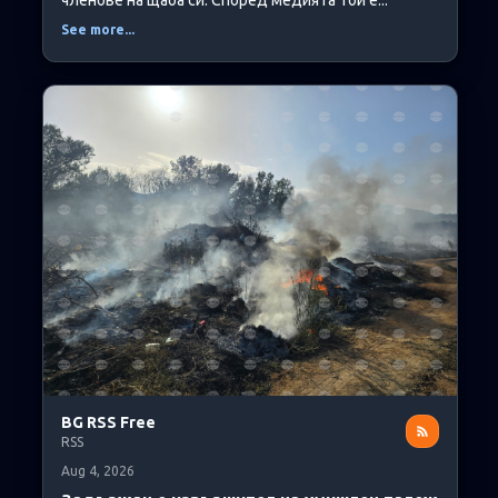
членове на щаба си. Според медията той е...
See more...
BG RSS Free
RSS
Aug 4, 2026