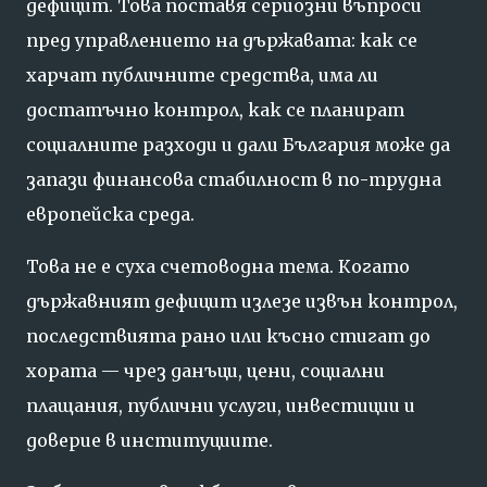
дефицит. Това поставя сериозни въпроси
пред управлението на държавата: как се
харчат публичните средства, има ли
достатъчно контрол, как се планират
социалните разходи и дали България може да
запази финансова стабилност в по-трудна
европейска среда.
Това не е суха счетоводна тема. Когато
държавният дефицит излезе извън контрол,
последствията рано или късно стигат до
хората — чрез данъци, цени, социални
плащания, публични услуги, инвестиции и
доверие в институциите.