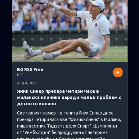
BG RSS Free
RSS
Aug 4, 2026
Яник Синер прекара четири часа в
миланска клиника заради малък проблем с
дясното коляно
Световният номер 1 в тениса Яник Синер днес
прекара четири часа във "Физиоклиник" в Милано,
пише вестник "Гадзета дело Спорт". Шампионът
от "Уимбълдън" бе придружен от четирима