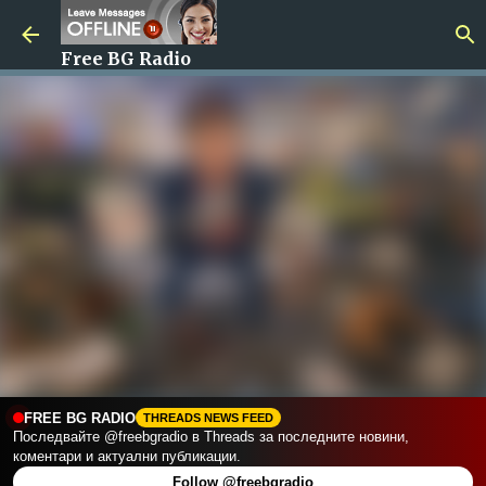
Пропускане към основното съдържание
Free BG Radio
FREE BG RADIO
THREADS NEWS FEED
Последвайте @freebgradio в Threads за последните новини,
коментари и актуални публикации.
Follow @freebgradio