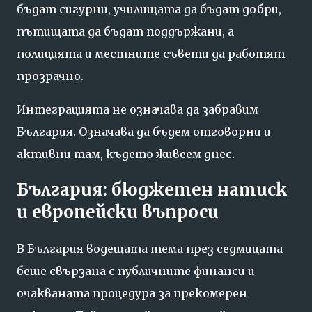
бъдат сигурни, училищата да бъдат добри,
пътищата да бъдат поддържани, а
полицията и местните съвети да работят
прозрачно.
Интеграцията не означава да забравим
България. Означава да бъдем отговорни и
активни там, където живеем днес.
България: бюджетен натиск
и европейски въпроси
В България водещата тема през седмицата
беше свързана с публичните финанси и
очакваната процедура за прекомерен