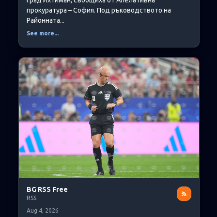
град Ихтиман, съобщиха от Апелативна
прокуратура – София. Под ръководството на
Районната...
See more...
BG RSS Free
RSS
Aug 4, 2026