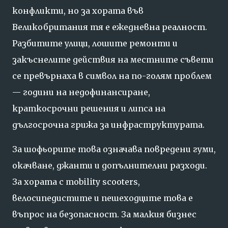
конфликти, но за хората във
Великобритания тя е ежедневна реалност.
Разбитите улици, лошите ремонти и
закъснелите действия на местните съвети
се превърнаха в символ на по-голям проблем
— години на недофинансиране,
краткосрочни решения и липса на
дългосрочна грижа за инфраструктурата.
За шофьорите това означава повредени гуми,
окачване, джанти и допълнителни разходи.
За хората с mobility scooters,
велосипедистите и пешеходците това е
въпрос на безопасност. За малкия бизнес