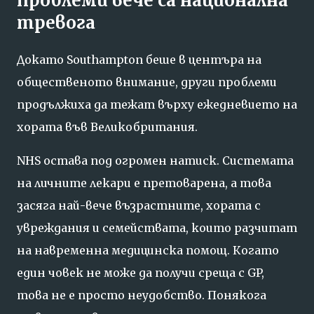
проблеми вече са национална
тревога
Докато Southampton беше в центъра на
общественото внимание, други проблеми
продължиха да тежат върху ежедневието на
хората във Великобритания.
NHS остава под огромен натиск. Системата
на личните лекари е претоварена, а това
засяга най-вече възрастните, хората с
увреждания и семействата, които разчитат
на навременна медицинска помощ. Когато
един човек не може да получи среща с GP,
това не е просто неудобство. Понякога