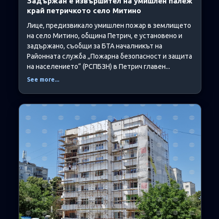
Задържан е извършител на умишлен палеж
край петричкото село Митино
Лице, предизвикало умишлен пожар в землището
на село Митино, община Петрич, е установено и
задържано, съобщи за БТА началникът на
Районната служба „Пожарна безопасност и защита
на населението“ (РСПБЗН) в Петрич главен...
See more...