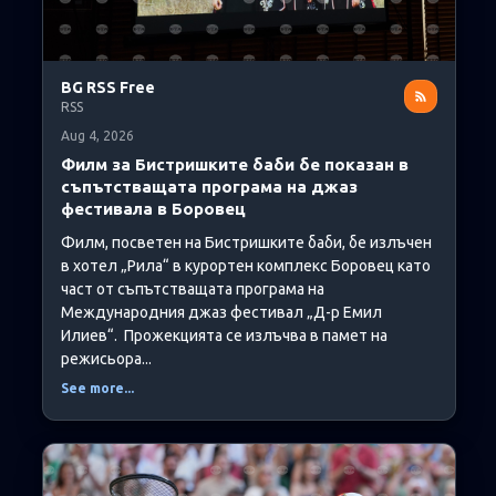
BG RSS Free
RSS
Aug 4, 2026
Филм за Бистришките баби бе показан в
съпътстващата програма на джаз
фестивала в Боровец
Филм, посветен на Бистришките баби, бе излъчен
в хотел „Рила“ в курортен комплекс Боровец като
част от съпътстващата програма на
Международния джаз фестивал „Д-р Емил
Илиев“. Прожекцията се излъчва в памет на
режисьора...
See more...