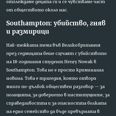
отглеждаме децата си и се чувстваме част
от обществото около нас.
Southampton: убийство, гняв
и размирици
Най-тежката тема във Великобритания
през седмицата беше случаят с убийството
на 18-годишния студент Henry Nowak в
Southampton. Това не е просто криминална
новина. Това е трагедия, която отвори
много по-дълбок обществен разговор — за
полицията, за доверието в институциите, за
справедливостта и за опасността болката
на едно семейство да бъде превърната в