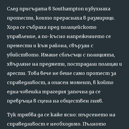
След присъдата в Southampton избухнаха
протести, които прераснаха в размирици.
Хора се събраха пред полицейското
управление, а по-късно напрежението се
премести и към района, свързан с
убийството. Имаше сблъсъци с полицията,
хвърляне на предмети, пострадали полицаи и
арести. Това вече не беше само протест за
справедливост, а опасен момент, в който
една човешка трагедия започна да се
превръща в сцена на обществен гняв.
Тук трябва да се каже ясно: търсенето на
справедливост е необходимо. Пълното