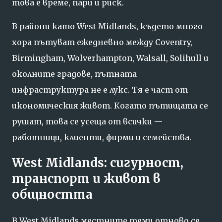
това е време, пари и риск.
В райони като West Midlands, където много
хора пътуват ежедневно между Coventry,
Birmingham, Wolverhampton, Walsall, Solihull и
околните градове, пътната
инфраструктура не е лукс. Тя е част от
икономическия живот. Когато пътищата се
рушат, това се усеща от всички —
работници, клиенти, фирми и семейства.
West Midlands: сигурност,
транспорт и живот в
общността
В West Midlands местните теми отново се