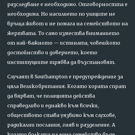
разследване е необходимо. Отговорността е
необходима. Но насилието по улиците не
връща живот и не помага на семейството на
жертвата. То само измества вниманието
от най-важното — истината, човешкото
достойнство и доверието, което
институциите трябва да възстановят.
Случаят в Southampton е предупреждение за
цяла Великобритания. Когато хората спрат
да вярват, че полицията действа
справедливо и еднакво към всички,
обществото става уязвимо към слухове,
радикални послания, гняв и разделение. А
когато болката на едно семейство бъде