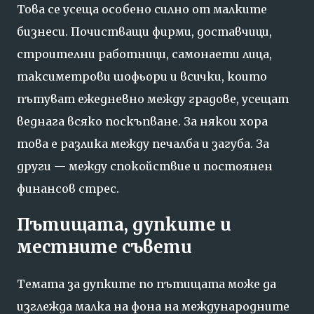
Това се усеща особено силно от малките
бизнеси. Почистващи фирми, доставчици,
строителни работници, самонаети лица,
таксиметрови шофьори и всички, които
пътуват ежедневно между градове, усещат
веднага всяко поскъпване. За някои хора
това е разлика между печалба и загуба. За
други — между спокойствие и постоянен
финансов стрес.
Пътищата, дупките и
местните съвети
Темата за дупките по пътищата може да
изглежда малка на фона на международните