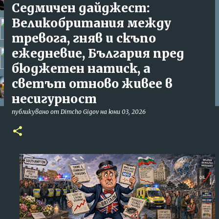
Седмичен дайджест:
Великобритания между
Inchartas reklama
тревога, гняв и скъпо
ежедневие, България пред
Петър Ралчев и Паул Стънга Вечер на акордеона
бюджетен натиск, а
светът отново живее в
ПЕСЕН ЗА ИСТОРИЧЕСКИ ПАРК! - Киро Брейка -
несигурност
Оригинала
публикувано от
Dimcho Gigov
на
юни 03, 2026