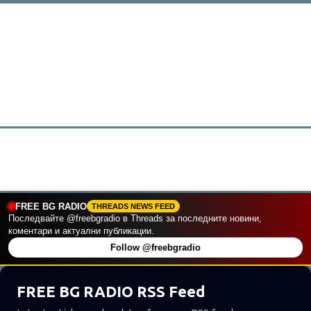
FREE BG RADIO
THREADS NEWS FEED
П
Последвайте @freebgradio в Threads за последните новини,
коментари и актуални публикации.
у
Follow @freebgradio
б
л
FREE BG RADIO RSS Feed
и