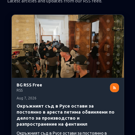
к
Latest articles and updates from our RSS feed.
а
ц
и
и
BG RSS Free
RSS
Aug 7, 2026
Окръжният съд в Русе остави за
постоянно в ареста петима обвиняеми по
делото за производство и
разпространение на фентанил
Окръжният съд в Русе остави за постоянно в