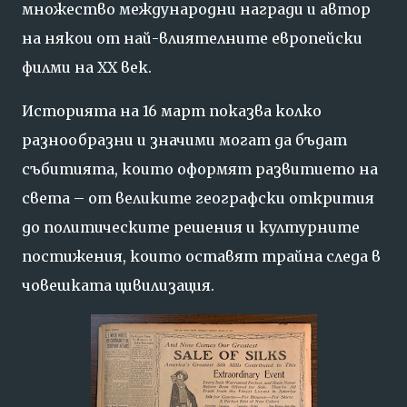
множество
международни
награди
и
автор
на
някои
от
най-
влиятелните
европейски
филми
на
XX
век.
Историята
на
16
март
показва
колко
разнообразни
и
значими
могат
да
бъдат
събитията,
които
оформят
развитието
на
света –
от
великите
географски
открития
до
политическите
решения
и
културните
постижения,
които
оставят
трайна
следа
в
човешката
цивилизация.