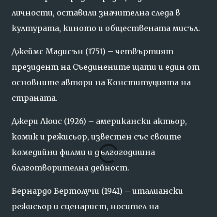
личности,
оставили
значителна
следа
в
културата,
киното
и
обществената
мисъл.
Джеймс
Мадисън (
1751) –
четвъртият
президент
на
Съединените
щати
и
един
от
основните
автори
на
Конституцията
на
страната.
Джери
Люис (
1926) –
американски
актьор,
комик
и
режисьор,
известен
със
своите
комедийни
филми
и
дългогодишна
благотворителна
дейност.
Бернардо
Бертолучи (
1941) –
италиански
режисьор
и
сценарист,
носител
на