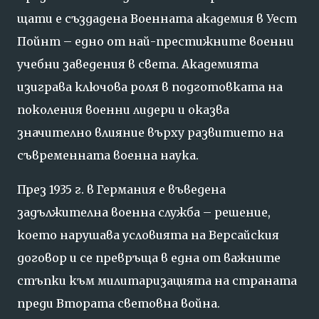
щати
е
създадена
Военната
академия
в
Уест
Пойнт –
едно
от
най-
престижните
военни
учебни
заведения
в
света.
Академията
изиграва
ключова
роля
в
подготовката
на
поколения
военни
лидери
и
оказва
значително
влияние
върху
развитието
на
съвременната
военна
наука.
През
1935
г.
в
Германия
е
въведена
задължителна
военна
служба –
решение,
което
нарушава
условията
на
Версайския
договор
и
се
превръща
в
една
от
важните
стъпки
към
милитаризацията
на
страната
преди
Втората
световна
война.