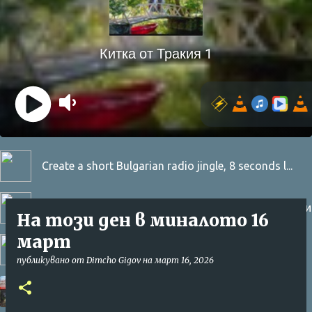
Create a short Bulgarian radio jingle, 8 seconds l...
Кардишен - соло орк. Козари - Кардишен и Козари
На този ден в миналото 16
март
Inchartas reklama
публикувано от
Dimcho Gigov
на
март 16, 2026
ИЗПЪЛНЯВАТ ИВАН МИЛЕВ И ЮРИ ЮНАКОВ -