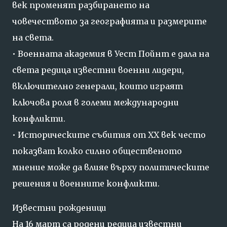
век
променят
разбирането
на
човечеството
за
географията
и
размерите
на
света.
•
Военната
академия
в
Уест
Пойнт
е
дала
на
света
редица
известни
военни
лидери,
включително
генерали,
които
играят
ключова
роля
в
големи
международни
конфликти.
•
Историческите
събития
от
XX
век
често
показват
колко
силно
общественото
мнение
може
да
влияе
върху
политическите
решения
и
военните
конфликти.
Известни
рожденици
На
16
март
са
родени
редица
известни