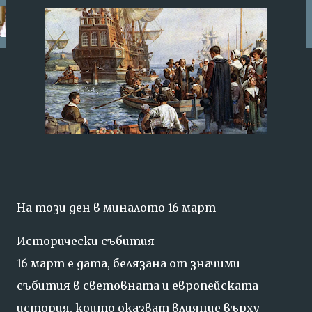
ПРАВО ТРАКИЙСКО ХОРО
ЖЕЧКА СЛАНИНКОВА
На
този
ден
в
миналото
16
март
Исторически
събития
16
март
е
дата,
белязана
от
значими
събития
в
световната
и
европейската
история,
които
оказват
влияние
върху