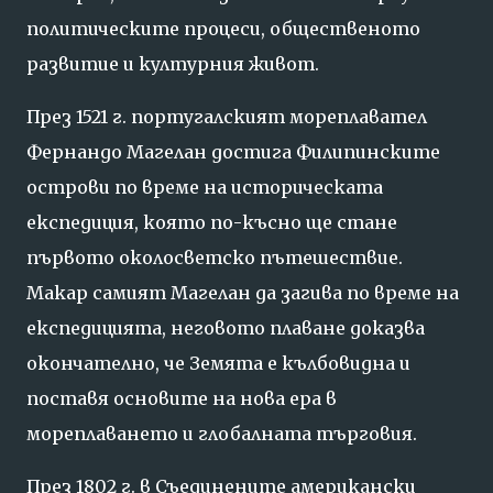
политическите
процеси,
общественото
развитие
и
културния
живот.
През
1521
г.
португалският
мореплавател
Фернандо
Магелан
достига
Филипинските
острови
по
време
на
историческата
експедиция,
която
по-
късно
ще
стане
първото
околосветско
пътешествие.
Макар
самият
Магелан
да
загива
по
време
на
експедицията,
неговото
плаване
доказва
окончателно,
че
Земята
е
кълбовидна
и
поставя
основите
на
нова
ера
в
мореплаването
и
глобалната
търговия.
През
1802
г.
в
Съединените
американски