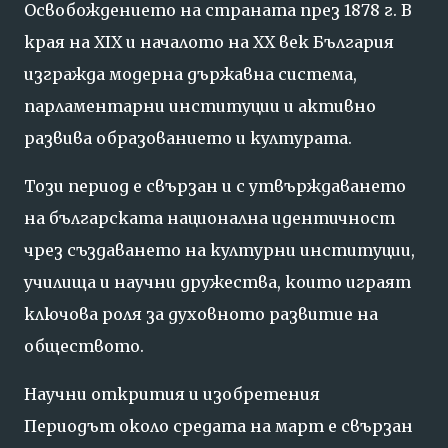
Освобождението
на
страната
през
1878
г.
В
края
на
XIX
и
началото
на
XX
век
България
изгражда
модерна
държавна
система,
парламентарни
институции
и
активно
развива
образованието
и
културата.
Този
период
е
свързан
и
с
утвърждаването
на
българската
национална
идентичност
чрез
създаването
на
културни
институции,
училища
и
научни
дружества,
които
играят
ключова
роля
за
духовното
развитие
на
обществото.
Научни
открития
и
изобретения
Периодът
около
средата
на
март
е
свързан