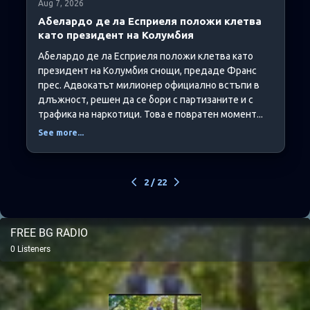
Aug 7, 2026
Абелардо де ла Есприеля положи клетва
като президент на Колумбия
Абелардо де ла Есприеля положи клетва като
президент на Колумбия снощи, предаде Франс
прес. Адвокатът милионер официално встъпи в
длъжност, решен да се бори с партизаните и с
трафика на наркотици. Това е повратен момент...
See more...
2
/
22