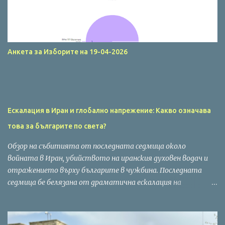
Анкета за Изборите на 19-04-2026
Ескалация в Иран и глобално напрежение: Какво означава
това за българите по света?
Обзор на събитията от последната седмица около
войната в Иран, убийството на иранския духовен водач и
отражението върху българите в чужбина. Последната
седмица бе белязана от драматична ескалация на
напрежението в Близкия изток. След потвърдената
информация за убийството на иранския духовен водач,
регионът навлезе в нова фаза на нестабилност, която