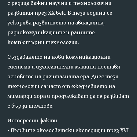
с
редица
важни
научни
и
технологични
развития
през
XX
век.
В
тези
години
се
ускорява
развитието
на
авиацията,
радиокомуникациите
и
ранните
компютърни
технологии.
Създаването
на
нови
комуникационни
системи
и
изчислителни
машини
поставя
основите
на
дигиталната
ера.
Днес
тези
технологии
са
част
от
ежедневието
на
милиарди
хора
и
продължават
да
се
развиват
с
бързи
темпове.
Интересни
факти
•
Първите
околосветски
експедиции
през
XVI