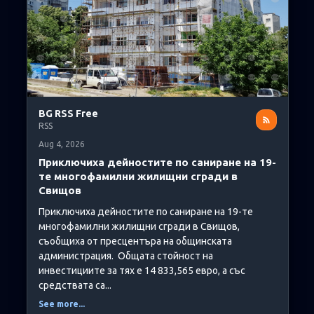
BG RSS Free
RSS
Aug 4, 2026
Приключиха дейностите по саниране на 19-
те многофамилни жилищни сгради в
Свищов
Приключиха дейностите по саниране на 19-те
многофамилни жилищни сгради в Свищов,
съобщиха от пресцентъра на общинската
администрация. Общата стойност на
инвестициите за тях е 14 833,565 евро, а със
средствата са...
See more...