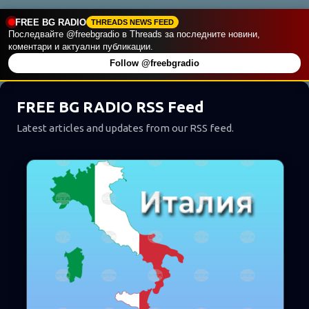
FREE BG RADIO
THREADS NEWS FEED
П
Последвайте @freebgradio в Threads за последните новини,
коментари и актуални публикации.
у
Follow @freebgradio
б
л
FREE BG RADIO RSS Feed
и
к
Latest articles and updates from our RSS feed.
а
ц
и
и