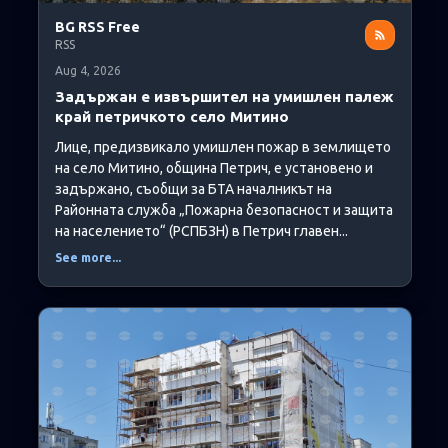
BG RSS Free
RSS
Aug 4, 2026
Задържан е извършител на умишлен палеж
край петричкото село Митино
Лице, предизвикало умишлен пожар в землището
на село Митино, община Петрич, е установено и
задържано, съобщи за БТА началникът на
Районната служба „Пожарна безопасност и защита
на населението“ (РСПБЗН) в Петрич главен...
See more...