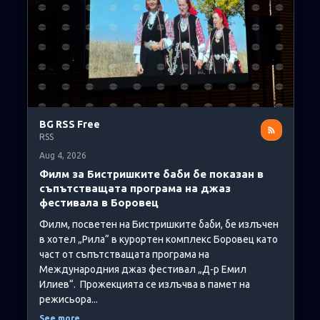
BG RSS Free
RSS
Aug 4, 2026
Филм за Бистришките баби бе показан в
съпътстващата програма на джаз
фестивала в Боровец
Филм, посветен на Бистришките баби, бе излъчен
в хотел „Рила“ в курортен комплекс Боровец като
част от съпътстващата програма на
Международния джаз фестивал „Д-р Емил
Илиев“. Прожекцията се излъчва в памет на
режисьора...
See more...