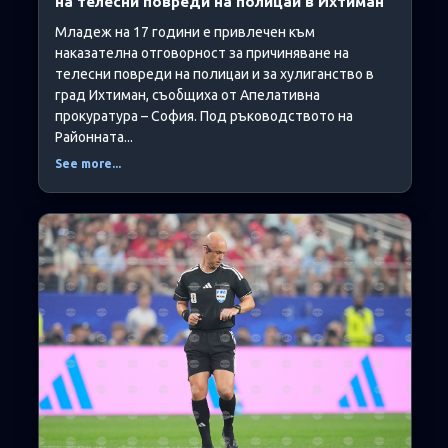
на телесни повреди на полицаи в Ихтиман
Младеж на 17 години е привлечен към
наказателна отговорност за причиняване на
телесни повреди на полицаи и за хулиганство в
град Ихтиман, съобщиха от Апелативна
прокуратура – София. Под ръководството на
Районната...
See more...