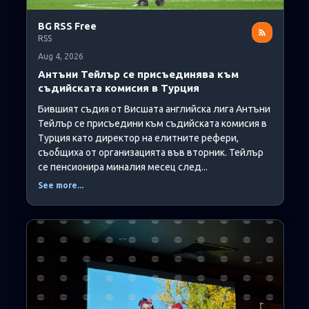
BG RSS Free
RSS
Aug 4, 2026
Антъни Тейлър се присъединява към
съдийската комисия в Турция
Бившият съдия от Висшата английска лига Антъни
Тейлър се присъедини към съдийската комисия в
Турция като директор на елитните рефери,
съобщиха от организацията във вторник. Тейлър
се пенсионира миналия месец след...
See more...