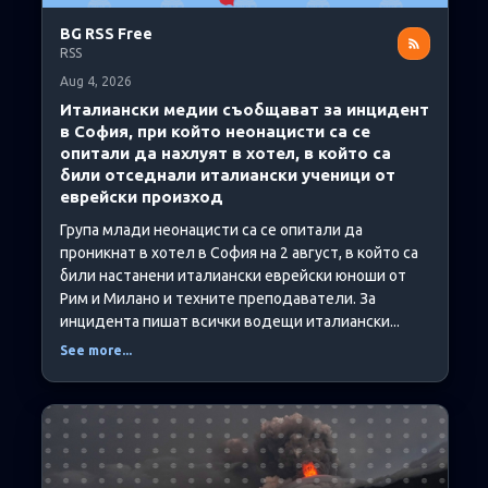
BG RSS Free
RSS
Aug 4, 2026
Италиански медии съобщават за инцидент
в София, при който неонацисти са се
опитали да нахлуят в хотел, в който са
били отседнали италиански ученици от
еврейски произход
Група млади неонацисти са се опитали да
проникнат в хотел в София на 2 август, в който са
били настанени италиански еврейски юноши от
Рим и Милано и техните преподаватели. За
инцидента пишат всички водещи италиански...
See more...