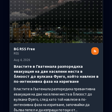
BG RSS Free
RSS
Aug 4, 2026
Властите в Гватемала разпоредиха
евакуация на две населени места в
близост до вулкана Фуего, който навлезе в
по-интензивна фаза на изригване
Властите в Гватемала разпоредиха превантивна
евакуация на две населени места в близост до
вулкана Фуего, след като той навлезе в по-
интензивна фаза на изригване, започвайки да
бълва пепел и да изпраща потоци от...