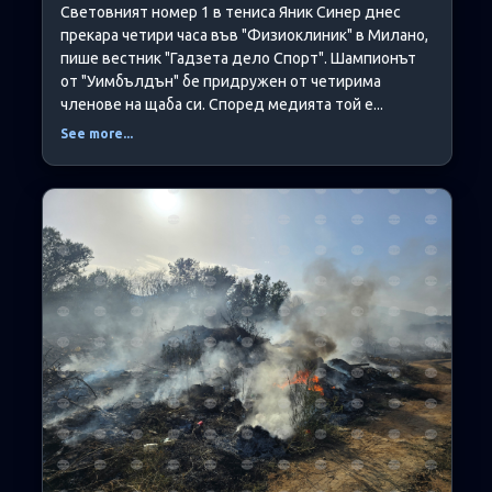
Световният номер 1 в тениса Яник Синер днес
прекара четири часа във "Физиоклиник" в Милано,
пише вестник "Гадзета дело Спорт". Шампионът
от "Уимбълдън" бе придружен от четирима
членове на щаба си. Според медията той е...
See more...