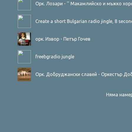
Орк. Лозари - '' Макамлийско и мъжко хоро" 
Лозари
Create a short Bulgarian radio jingle, 8 seconds
орк. Извор - Петър Гочев
freebgradio jungle
Орк. Добруджански славей - Оркестър До
Няма намер