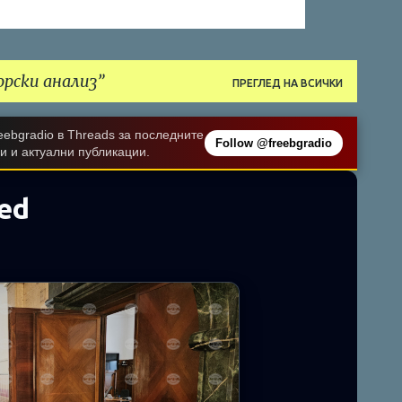
рски анализ
ПРЕГЛЕД НА ВСИЧКИ
ebgradio в Threads за последните
Follow @freebgradio
и и актуални публикации.
ed