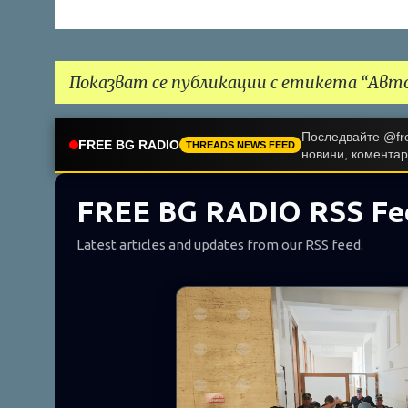
Показват се публикации с етикета
Авто
Последвайте @fre
П
FREE BG RADIO
THREADS NEWS FEED
новини, коментар
у
б
FREE BG RADIO RSS Fe
л
Latest articles and updates from our RSS feed.
и
к
а
ц
и
и