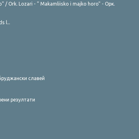
/ Ork. Lozari - " Makamliisko i majko horo" - Орк.
 l...
бруджански славей
ени резултати