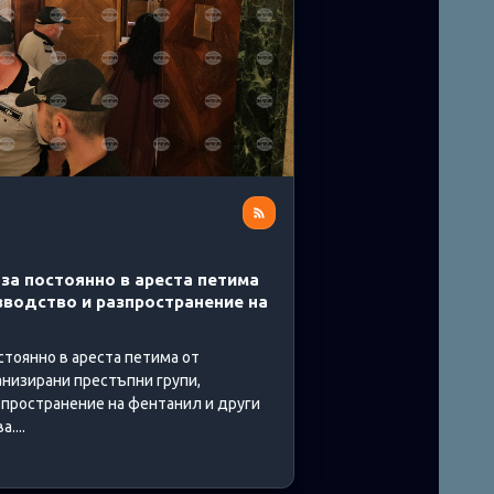
за постоянно в ареста петима
зводство и разпространение на
стоянно в ареста петима от
анизирани престъпни групи,
зпространение на фентанил и други
....