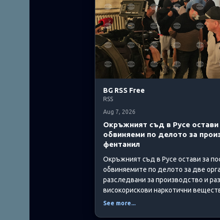
BG RSS Free
RSS
Aug 7, 2026
Окръжният съд в Русе остави 
обвиняеми по делото за прои
фентанил
Окръжният съд в Русе остави за по
обвиняемите по делото за две орг
разследвани за производство и ра
високорискови наркотични вещества
See more...